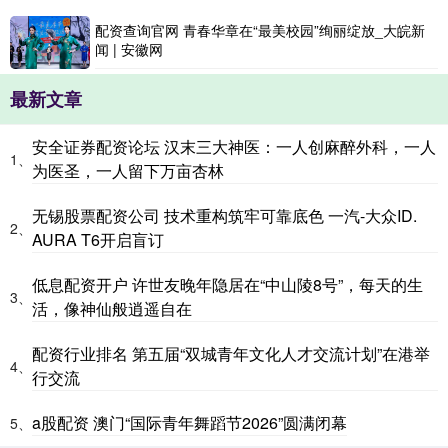
配资查询官网 青春华章在“最美校园”绚丽绽放_大皖新
闻 | 安徽网
最新文章
安全证券配资论坛 汉末三大神医：一人创麻醉外科，一人
1、
为医圣，一人留下万亩杏林
无锡股票配资公司 技术重构筑牢可靠底色 一汽-大众ID.
2、
AURA T6开启盲订
低息配资开户 许世友晚年隐居在“中山陵8号”，每天的生
3、
活，像神仙般逍遥自在
配资行业排名 第五届“双城青年文化人才交流计划”在港举
4、
行交流
a股配资 澳门“国际青年舞蹈节2026”圆满闭幕
5、